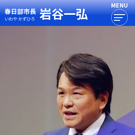
岩谷一弘
春日部市長
いわや かずひろ