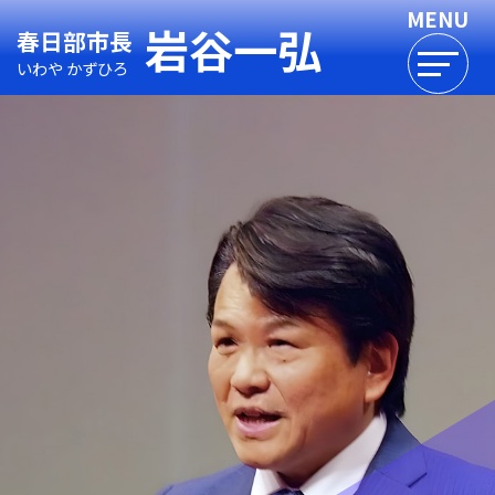
岩谷一弘
春日部市長
いわや かずひろ