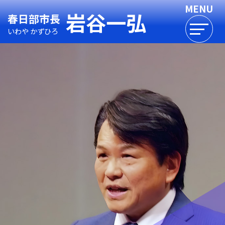
岩谷一弘
春日部市長
いわや かずひろ