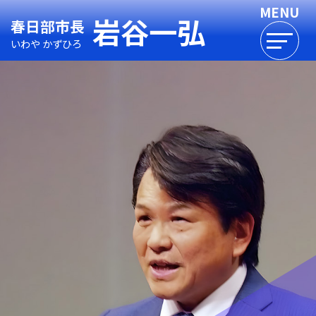
岩谷一弘
春日部市長
いわや かずひろ