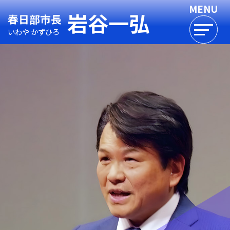
岩谷一弘
春日部市長
いわや かずひろ