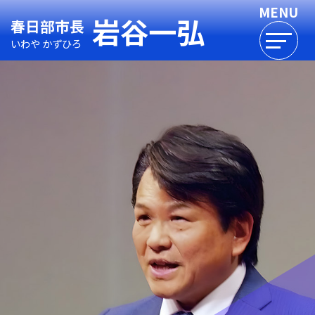
岩谷一弘
春日部市長
いわや かずひろ