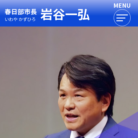
岩谷一弘
春日部市長
いわや かずひろ