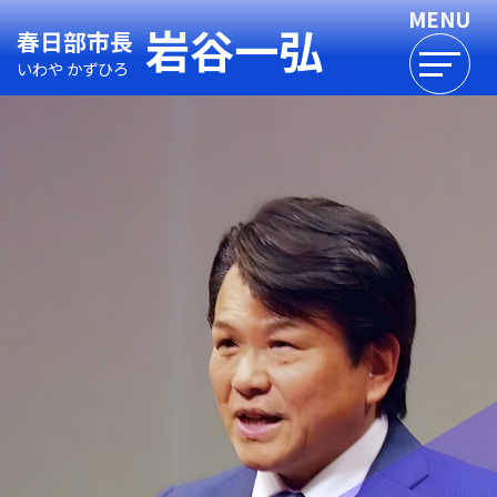
岩谷一弘
春日部市長
いわや かずひろ