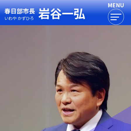
岩谷一弘
春日部市長
いわや かずひろ