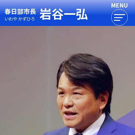
岩谷一弘
春日部市長
いわや かずひろ