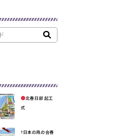
北春日部 起工
式
?日本の凧の会春