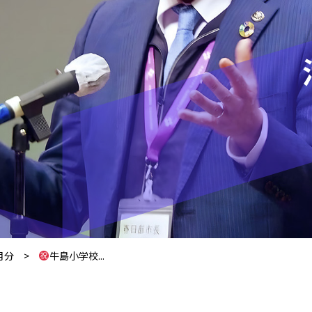
月分
>
牛島小学校...