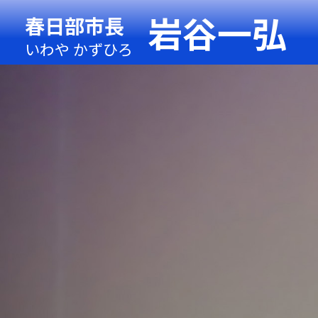
岩谷一弘
春日部市長
いわや かずひろ