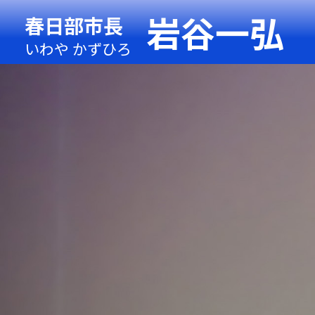
岩谷一弘
春日部市長
いわや かずひろ