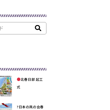
北春日部 起工
式
?日本の凧の会春