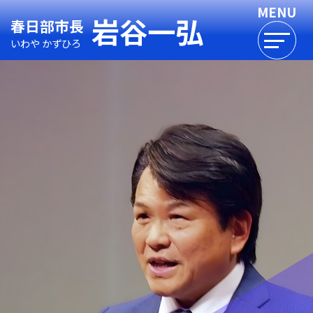
岩谷一弘
春日部市長
いわや かずひろ