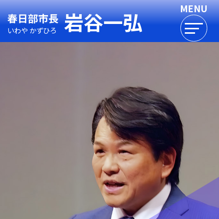
岩谷一弘
春日部市長
いわや かずひろ