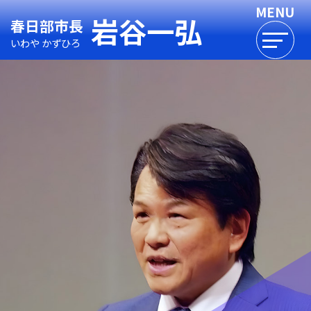
岩谷一弘
春日部市長
いわや かずひろ